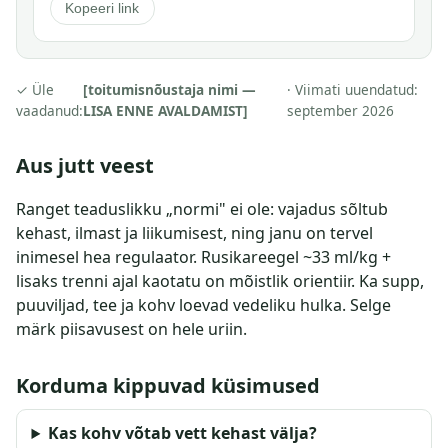
Kopeeri link
✓ Üle
[toitumisnõustaja nimi —
· Viimati uuendatud:
vaadanud:
LISA ENNE AVALDAMIST]
september 2026
Aus jutt veest
Ranget teaduslikku „normi" ei ole: vajadus sõltub
kehast, ilmast ja liikumisest, ning janu on tervel
inimesel hea regulaator. Rusikareegel ~33 ml/kg +
lisaks trenni ajal kaotatu on mõistlik orientiir. Ka supp,
puuviljad, tee ja kohv loevad vedeliku hulka. Selge
märk piisavusest on hele uriin.
Korduma kippuvad küsimused
Kas kohv võtab vett kehast välja?