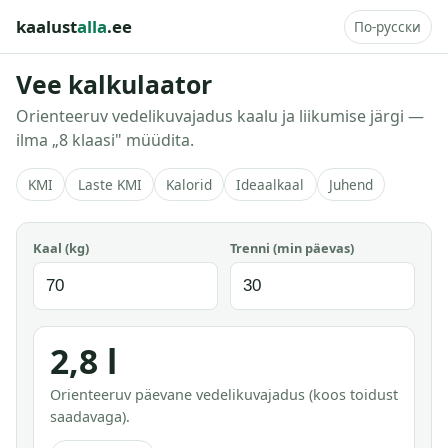
kaalust
alla
.ee
По-русски
Vee kalkulaator
Orienteeruv vedelikuvajadus kaalu ja liikumise järgi —
ilma „8 klaasi" müüdita.
KMI
Laste KMI
Kalorid
Ideaalkaal
Juhend
Kaal (kg)
Trenni (min päevas)
2,8 l
Orienteeruv päevane vedelikuvajadus (koos toidust
saadavaga).