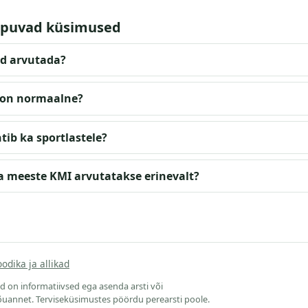
ppuvad küsimused
-d arvutada?
 on normaalne?
tib ka sportlastele?
ja meeste KMI arvutatakse erinevalt?
odika ja allikad
lid on informatiivsed ega asenda arsti või
nõuannet. Terviseküsimustes pöördu perearsti poole.