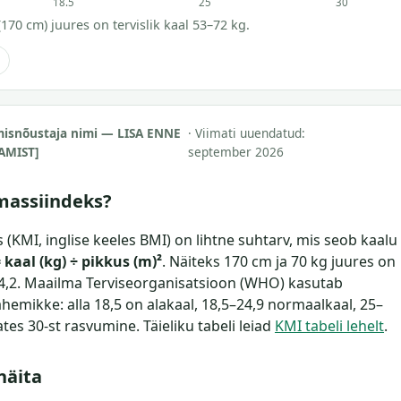
18.5
25
30
170 cm) juures on tervislik kaal 53–72 kg.
misnõustaja nimi — LISA ENNE
· Viimati uuendatud:
AMIST]
september 2026
massiindeks?
(KMI, inglise keeles BMI) on lihtne suhtarv, mis seob kaalu
 kaal (kg) ÷ pikkus (m)²
. Näiteks 170 cm ja 70 kg juures on
24,2. Maailma Terviseorganisatsioon (WHO) kasutab
hemikke: alla 18,5 on alakaal, 18,5–24,9 normaalkaal, 25–
lates 30-st rasvumine. Täieliku tabeli leiad
KMI tabeli lehelt
.
näita