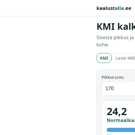
kaalust
alla
.ee
KMI kal
Sisesta pikkus j
kohe.
KMI
Laste KMI
Pikkus (cm)
24,2
Normaalka