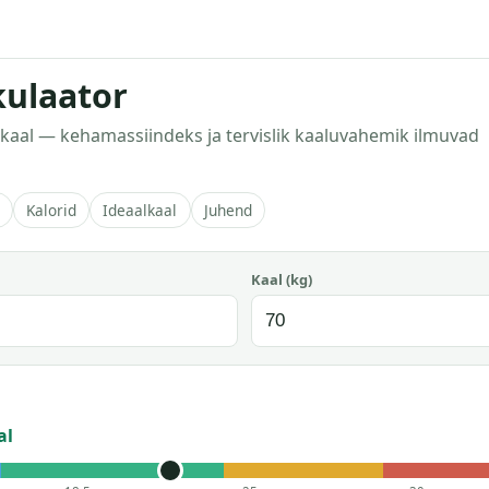
kulaator
a kaal — kehamassiindeks ja tervislik kaaluvahemik ilmuvad
Kalorid
Ideaalkaal
Juhend
Kaal (kg)
al