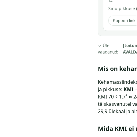
14
Sinu pikkuse (
Kopeeri link
✓ Üle
[toitu
vaadanud:
AVALD
Mis on keha
Kehamassiindeks 
ja pikkuse:
KMI =
KMI 70 ÷ 1,7² ≈ 
täiskasvanutel va
29,9 ülekaal ja a
Mida KMI ei 