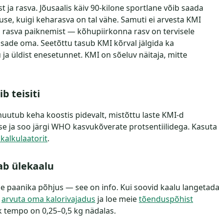
ast ja rasva. Jõusaalis käiv 90-kilone sportlane võib saada
use, kuigi keharasva on tal vähe. Samuti ei arvesta KMI
 rasva paiknemist — kõhupiirkonna rasv on tervisele
sade oma. Seetõttu tasub KMI kõrval jälgida ka
 üldist enesetunnet. KMI on sõeluv näitaja, mitte
b teisiti
muutub keha koostis pidevalt, mistõttu laste KMI-d
e ja soo järgi WHO kasvukõverate protsentiilidega. Kasuta
 kalkulaatorit
.
ab ülekaalu
e paanika põhjus — see on info. Kui soovid kaalu langetada
:
arvuta oma kalorivajadus
ja loe meie
tõenduspõhist
lik tempo on 0,25–0,5 kg nädalas.