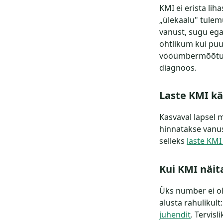
KMI ei erista lih
„ülekaalu" tulem
vanust, sugu ega
ohtlikum kui puu
vööümbermõõtu ja
diagnoos.
Laste KMI käi
Kasvaval lapsel 
hinnatakse vanus
selleks
laste KMI
Kui KMI näit
Üks number ei ol
alusta rahulikult
juhendit
. Tervis