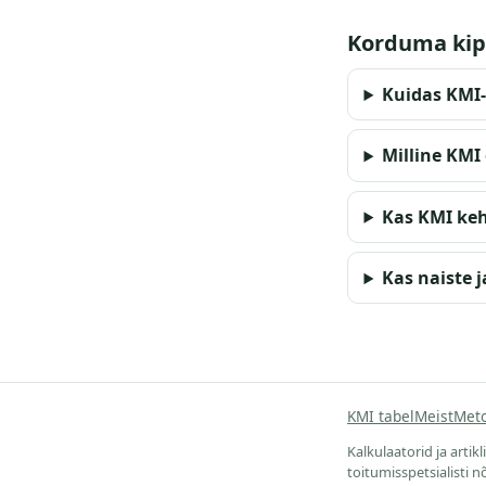
Korduma ki
Kuidas KMI
Milline KMI
Kas KMI keh
Kas naiste 
KMI tabel
Meist
Meto
Kalkulaatorid ja artik
toitumisspetsialisti 